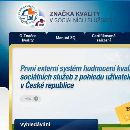
O Značce
Certifikovaná
Manuál ZQ
kvality
zařízení
Vyhledávání