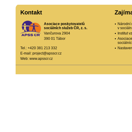
Kontakt
Zajím
Asociace poskytovatelů
Národní 
sociálních služeb ČR, z. s.
v sociál
Vančurova 2904
Institut
390 01 Tábor
Asociace
sociální
Tel.: +420 381 213 332
Nastaven
E-mail:
project@apsscr.cz
Web:
www.apsscr.cz