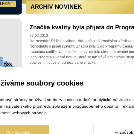
ARCHIV NOVINEK
Značka kvality byla přijata do Progr
27.02.2013
Na zasedání Řídícího výboru Národního informačního střediska p
rozhodnuto o přijetí systému Značka kvality do Programu Česká
i všechna certifikovaná zařízení mají od této chvíle oprávnění po
logo Programu Česká kvalita, které se tak stává pro cílovou sk
potvrzením důvěryhodnosti dané značky.
žíváme soubory cookies
ebové stránky používají soubory cookies a další analytické nástroje s 
ení uživatelského prostředí, zobrazení přizpůsobeného obsahu i reklam
vnosti webových stránek.
Přijmout vše
Přizpůsobi