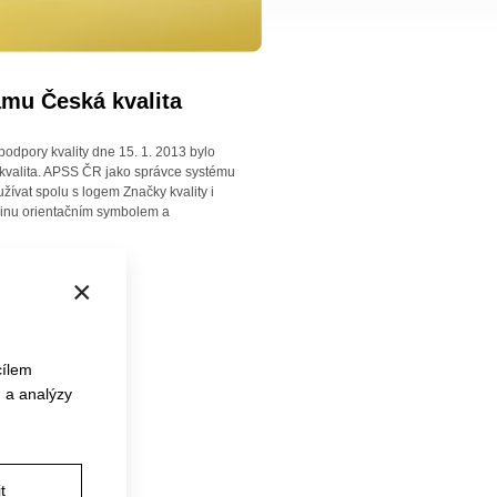
Nově
amu Česká kvalita
certifikovaná
zařízení
odpory kvality dne 15. 1. 2013 bylo
 kvalita. APSS ČR jako správce systému
Pečovatelská služba G-centrum Tá
užívat spolu s logem Značky kvality i
Posláním 
upinu orientačním symbolem a
služby G-
poskytnut
míry pomo
osobám s
soběs...
×
více infor
Domov pro seniory Hustopeče, p.o.
cílem
Domov se
 a analýzy
režimem 
nachází v
dopravně 
města. Čt
plně bez..
více infor
t