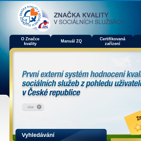
O Značce
Certifikovaná
Manuál ZQ
kvality
zařízení
Vyhledávání