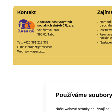
Kontakt
Zajím
Asociace poskytovatelů
Národní 
sociálních služeb ČR, z. s.
v sociál
Vančurova 2904
Institut
390 01 Tábor
Asociace
sociální
Tel.: +420 381 213 332
Nastaven
E-mail:
project@apsscr.cz
Web:
www.apsscr.cz
Používáme soubory
Naše webové stránky používají soubo