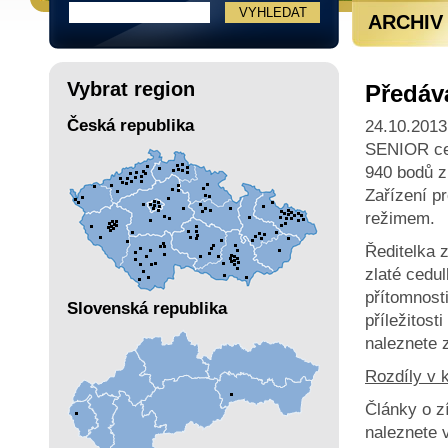
ARCHIV
Vybrat region
Předáv
Česká republika
24.10.2013
SENIOR cen
940 bodů z
Zařízení p
režimem.
Ředitelka 
zlaté cedu
přítomnost
Slovenská republika
příležitost
naleznete 
Rozdíly v 
Články o z
naleznete v