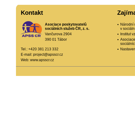
Kontakt
Zajím
Asociace poskytovatelů
Národní 
sociálních služeb ČR, z. s.
v sociál
Vančurova 2904
Institut
390 01 Tábor
Asociace
sociální
Tel.: +420 381 213 332
Nastaven
E-mail:
project@apsscr.cz
Web:
www.apsscr.cz