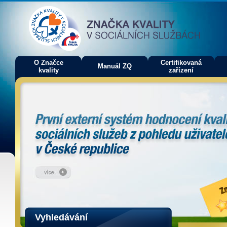
O Značce
Certifikovaná
Manuál ZQ
kvality
zařízení
Vyhledávání