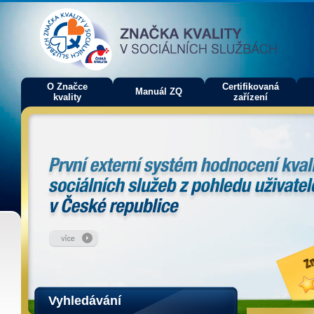
O Značce
Certifikovaná
Manuál ZQ
kvality
zařízení
Vyhledávání