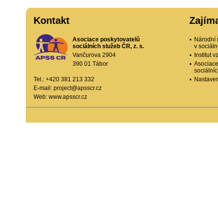
Kontakt
Zajím
Asociace poskytovatelů
Národní 
sociálních služeb ČR, z. s.
v sociál
Vančurova 2904
Institut
390 01 Tábor
Asociace
sociální
Tel.: +420 381 213 332
Nastaven
E-mail:
project@apsscr.cz
Web:
www.apsscr.cz