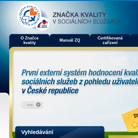
O Značce
Certifikovaná
Manuál ZQ
kvality
zařízení
Vyhledávání