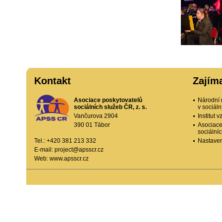
Kontakt
Zajím
Asociace poskytovatelů
Národní 
sociálních služeb ČR, z. s.
v sociál
Vančurova 2904
Institut
390 01 Tábor
Asociace
sociální
Tel.: +420 381 213 332
Nastaven
E-mail:
project@apsscr.cz
Web:
www.apsscr.cz