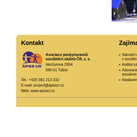
Kontakt
Zajím
Asociace poskytovatelů
Národní 
sociálních služeb ČR, z. s.
v sociál
Vančurova 2904
Institut
390 01 Tábor
Asociace
sociální
Tel.: +420 381 213 332
Nastaven
E-mail:
project@apsscr.cz
Web:
www.apsscr.cz