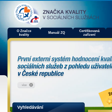
O Značce
Certifikovaná
Manuál ZQ
kvality
zařízení
Vyhledávání