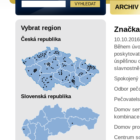
ARCHIV
Vybrat region
Značka
Česká republika
10.10.2016
Během úvod
poskytovat
úspěšnou c
slavnostně
Spokojený 
Odbor pečo
Slovenská republika
Pečovatels
Domov seni
kombinace 
Domov pro
Centrum so