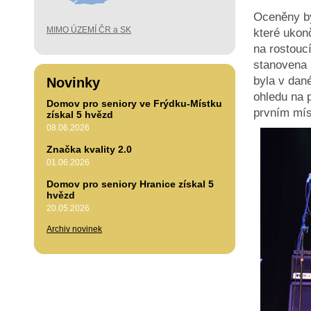
Oceněny by
MIMO ÚZEMÍ ČR a SK
které ukonč
na rostoucí
stanovena 
byla v dan
Novinky
ohledu na 
Domov pro seniory ve Frýdku-Místku
prvním mís
získal 5 hvězd
08.06.2026
Značka kvality 2.0
01.06.2026
Domov pro seniory Hranice získal 5
hvězd
20.05.2026
Archiv novinek