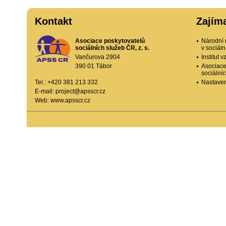
Kontakt
Zajím
Asociace poskytovatelů
Národní 
sociálních služeb ČR, z. s.
v sociál
Vančurova 2904
Institut
390 01 Tábor
Asociace
sociální
Tel.: +420 381 213 332
Nastaven
E-mail:
project@apsscr.cz
Web:
www.apsscr.cz