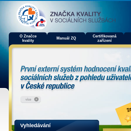
O Značce
Certifikovaná
Manuál ZQ
kvality
zařízení
Vyhledávání