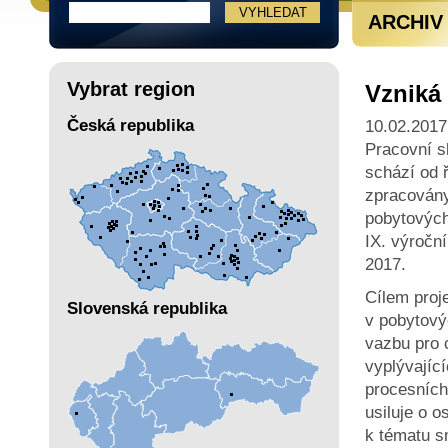
ARCHIV
Vybrat region
Vzniká 
Česká republika
10.02.2017
Pracovní s
schází od ř
zpracovány
pobytových
IX. výročn
2017.
Cílem proj
Slovenská republika
v pobytový
vazbu pro c
vyplývajíc
procesních
usiluje o 
k tématu s