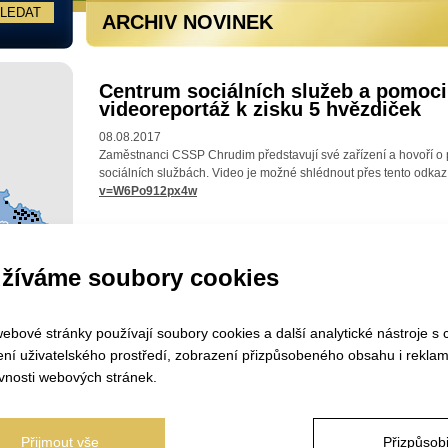
ARCHIV NOVINEK
Centrum sociálních služeb a pomoci
videoreportáž k zisku 5 hvězdiček
08.08.2017
Zaměstnanci CSSP Chrudim představují své zařízení a hovoří o p
sociálních službách. Video je možné shlédnout přes tento odkaz
v=W6Po912px4w
žíváme soubory cookies
ebové stránky používají soubory cookies a další analytické nástroje s 
ení uživatelského prostředí, zobrazení přizpůsobeného obsahu i reklam
vnosti webových stránek.
Přijmout vše
Přizpůsobi