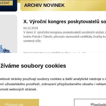
ARCHIV NOVINEK
X. Výroční kongres poskytovatelů so
04.12.2018
V rámci X. výročního kongresu poskytovatelů sociálních služeb, 
hotelu Palcát v Táboře, převzalo slavnostně certifikáty Značky kv
uvedený níže.
DENNÍ CENTRUM MATEŘÍDOUŠKA - 4 hvězdičky
CENTRUM SOCIÁLNÍ POMOCI VODŇANY - pečovatelská služba 
CENTRUM SOCIÁLNÍCH SLUŽEB PRAHA 2 - pečovatelská služb
žíváme soubory cookies
CENTRUM ROŽMITÁL POD TŘEMŠÍNEM - 4 hvězdičky
DOMOV NA ZÁMKU KYJOVICE - 4 hvězdičky
DOMOV PRO SENIORY CHODOV - 5 hvězdiček
ebové stránky používají soubory cookies a další analytické nástroje s 
SOCIÁLNÍ SLUŽBY MĚSTA PŘEROVA - domov pro seniory, domov 
DOMOV PRO SENIORY PODBOŘANY - 5 hvězdiček
ení uživatelského prostředí, zobrazení přizpůsobeného obsahu i reklam
CENTRUM SOCIÁLNÍCH SLUŽEB PRAHA 2 - Domov pro seniory 
vnosti webových stránek.
MĚSTSKÁ SPRÁVA SOCIÁLNÍCH SLUŽEB KADAŇ - domov pro sen
DOMOV PRO SENIORY FOLTÝNOVA - 5 hvězdiček
Přijmout vše
Přizpůsobi