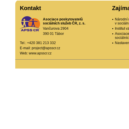
Kontakt
Zajím
Asociace poskytovatelů
Národní 
sociálních služeb ČR, z. s.
v sociál
Vančurova 2904
Institut
390 01 Tábor
Asociace
sociální
Tel.: +420 381 213 332
Nastaven
E-mail:
project@apsscr.cz
Web:
www.apsscr.cz