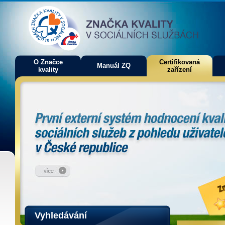
O Značce
Certifikovaná
Manuál ZQ
kvality
zařízení
Vyhledávání