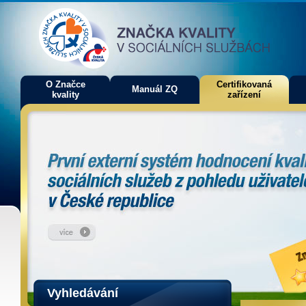
O Značce
Certifikovaná
Manuál ZQ
kvality
zařízení
Vyhledávání