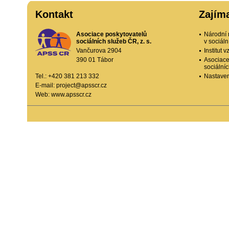
Kontakt
Zajím
Asociace poskytovatelů
Národní 
sociálních služeb ČR, z. s.
v sociál
Vančurova 2904
Institut
390 01 Tábor
Asociace
sociální
Tel.: +420 381 213 332
Nastaven
E-mail:
project@apsscr.cz
Web:
www.apsscr.cz