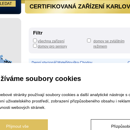
CERTIFIKOVANÁ ZAŘÍZENÍ KARLO
Filtr
všechna zařízení
domov se zvláštním
domov pro seniory
režimem
Denní stacionář Mateřídouška Chodov
C
Denní stacionář Mateřídouška Sokolov
S
žíváme soubory cookies
ebové stránky používají soubory cookies a další analytické nástroje s 
ení uživatelského prostředí, zobrazení přizpůsobeného obsahu i reklam
vnosti webových stránek.
Přijmout vše
Přizpůsobi