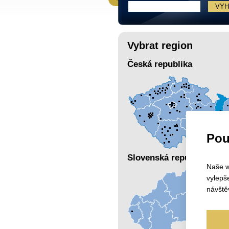
Vybrat region
Česká republika
Pou
Slovenská republika
Naše w
vylepš
návště