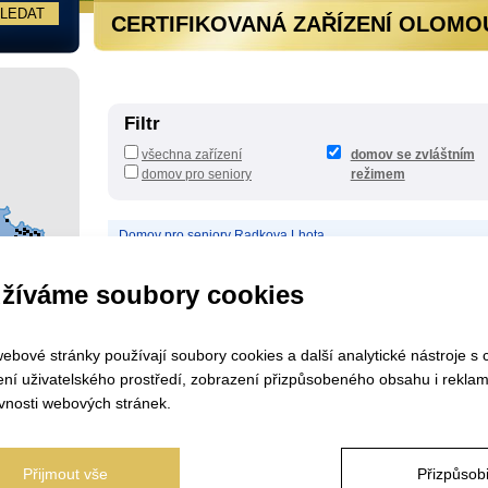
CERTIFIKOVANÁ ZAŘÍZENÍ OLOMO
Filtr
všechna zařízení
domov se zvláštním
domov pro seniory
režimem
Domov pro seniory Radkova Lhota
Domov seniorů Hranice, příspěvková organizace
žíváme soubory cookies
Senevida Olomouc
Sociální služby města Přerova, p. o. - Domov pro seniory
ebové stránky používají soubory cookies a další analytické nástroje s 
ení uživatelského prostředí, zobrazení přizpůsobeného obsahu i reklam
vnosti webových stránek.
Přijmout vše
Přizpůsobi