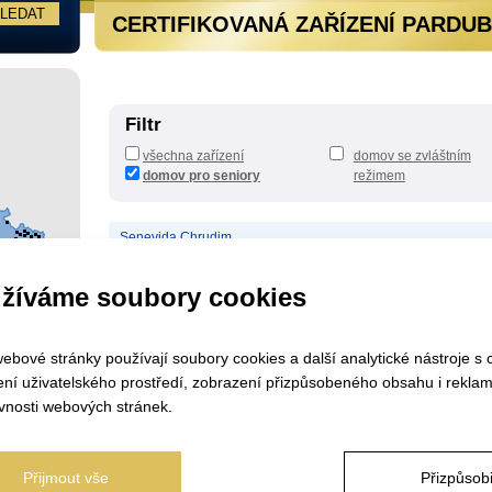
CERTIFIKOVANÁ ZAŘÍZENÍ PARDUB
Filtr
všechna zařízení
domov se zvláštním
domov pro seniory
režimem
Senevida Chrudim
Domov pro seniory Heřmanův Městec, zřizovatel Hlavní město
Praha
žíváme soubory cookies
Sociální služby Lanškroun
Domov u fontány
ebové stránky používají soubory cookies a další analytické nástroje s 
ení uživatelského prostředí, zobrazení přizpůsobeného obsahu i reklam
vnosti webových stránek.
Přijmout vše
Přizpůsobi