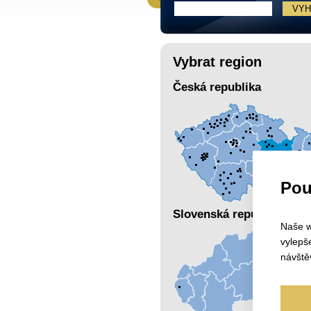
Vybrat region
Česká republika
Pou
Slovenská republika
Naše w
vylepš
návště