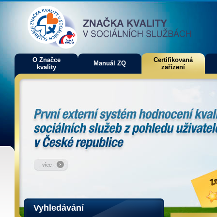
O Značce
Certifikovaná
Manuál ZQ
kvality
zařízení
Vyhledávání