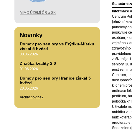
Statutární 
Informace o 
MIMO ÚZEMÍ ČR a SK
Centrum Poh
jehož zřizov
panelový obj
poskytuje c
Novinky
osobám, kte
zejména z d
Domov pro seniory ve Frýdku-Místku
získal 5 hvězd
zdravotního 
pravidelnou
08.06.2026
zařízení je 
Značka kvality 2.0
seniory, 30 
01.06.2026
postižením a
Centrum je u
Domov pro seniory Hranice získal 5
dostupností 
hvězd
klidném pros
20.05.2026
ordinace léka
pedikúra, bu
Archiv novinek
pobočka knih
Uživatelé ma
nabídku voln
muzikoterapi
ergoterapie,
Snoezelen (r