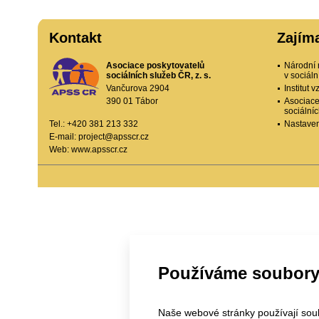
Kontakt
Zajím
Asociace poskytovatelů
Národní 
sociálních služeb ČR, z. s.
v sociál
Vančurova 2904
Institut
390 01 Tábor
Asociace
sociální
Tel.: +420 381 213 332
Nastaven
E-mail:
project@apsscr.cz
Web:
www.apsscr.cz
Používáme soubory
Naše webové stránky používají soubo