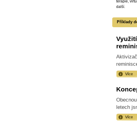
terapie, virt
další.
Příklady d
Využit
remini
Aktiviza
reminisc
Koncep
Obecnou 
letech js