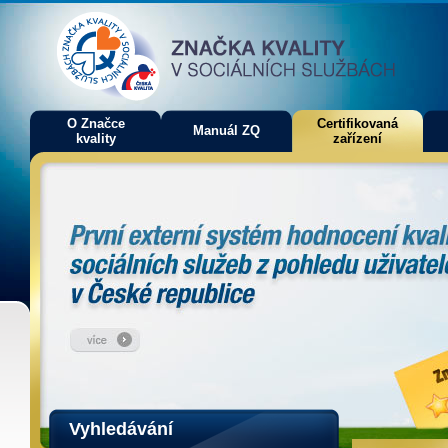
O Značce
Certifikovaná
Manuál ZQ
kvality
zařízení
Vyhledávání