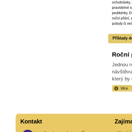
ochutnávky, 
pravidelné s
pedikérky. 
roční přání,
pobyty či ve
Příklady d
Roční 
Jednou r
návštěvu
který by 
Kontakt
Zajím