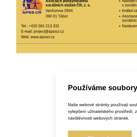
Asociace poskytovatelů
Národní 
sociálních služeb ČR, z. s.
v sociál
Vančurova 2904
Institut
390 01 Tábor
Asociace
sociální
Tel.: +420 381 213 332
Nastaven
E-mail:
project@apsscr.cz
Web:
www.apsscr.cz
Používáme soubory
Naše webové stránky používají soubo
vylepšení uživatelského prostředí,
návštěvnosti webových stránek.