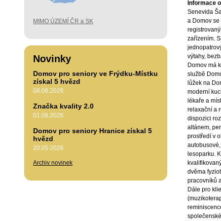
Informace o 
Senevida Ša
a Domov se 
MIMO ÚZEMÍ ČR a SK
registrovan
zařízením. S
jednopatrov
výtahy, bezb
Novinky
Domov má k 
Domov pro seniory ve Frýdku-Místku
službě Domo
získal 5 hvězd
lůžek na Do
08.06.2026
moderní kuch
lékaře a mís
Značka kvality 2.0
relaxační a r
01.06.2026
dispozici ro
altánem, per
Domov pro seniory Hranice získal 5
prostředí v o
hvězd
autobusové,
20.05.2026
lesoparku. K
Archiv novinek
kvalifikova
dvěma fyziot
pracovníků a
Dále pro kli
(muzikoterap
reminiscence 
společenské 