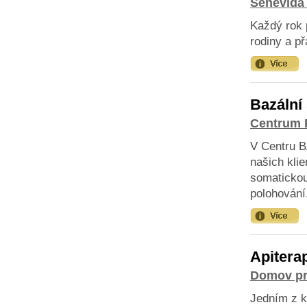
Senevida 
Každý rok 
rodiny a p
Bazální
Centrum 
V Centru B
našich kli
somatickou 
polohování
Apitera
Domov pr
Jedním z k