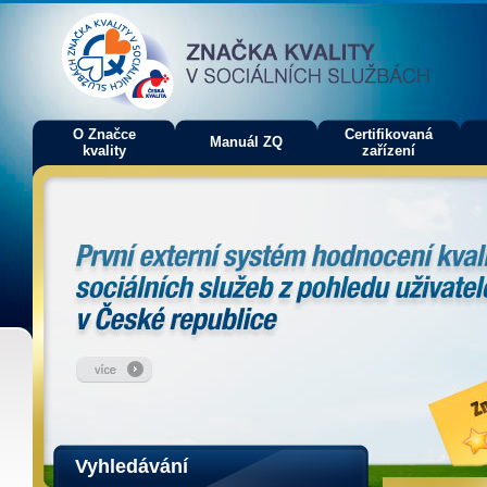
O Značce
Certifikovaná
Manuál ZQ
kvality
zařízení
Vyhledávání