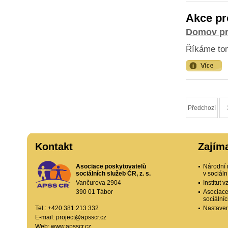
Akce pro
Domov pr
Říkáme tom
Předchozí
Kontakt
Zajím
Asociace poskytovatelů
Národní 
sociálních služeb ČR, z. s.
v sociál
Vančurova 2904
Institut
390 01 Tábor
Asociace
sociální
Tel.: +420 381 213 332
Nastaven
E-mail:
project@apsscr.cz
Web:
www.apsscr.cz