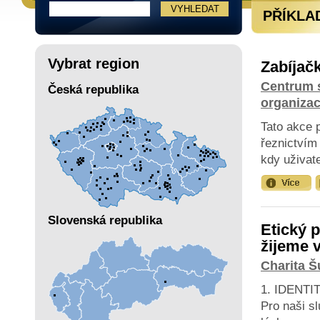
PŘÍKLA
Vybrat region
Zabíjač
Centrum s
Česká republika
organiza
Tato akce p
řeznictvím
kdy uživat
Slovenská republika
Etický 
žijeme 
Charita 
1. IDENTI
Pro naši s