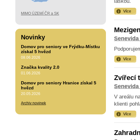
láskou.
MIMO ÚZEMÍ ČR a SK
Mezigen
Novinky
Senevida 
Domov pro seniory ve Frýdku-Místku
Podporujem
získal 5 hvězd
08.06.2026
Značka kvality 2.0
01.06.2026
Zvířecí 
Domov pro seniory Hranice získal 5
Senevida 
hvězd
20.05.2026
V areálu n
Archiv novinek
klienti pohl
Zahradn