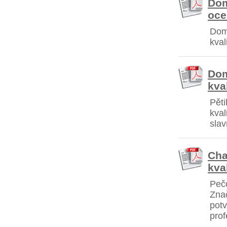
Dom
oce
Domo
kval
Dom
kva
Pěti
kval
slav
Cha
kva
Pečo
Znač
potv
prof