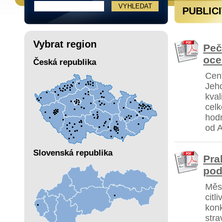
PUBLIC
Vybrat region
Peč
oce
Česká republika
Cent
Jeho
kval
cel
hodn
od 
Slovenská republika
Pra
pod
Měs
citl
kon
stra