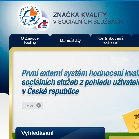
O Značce
Certifikovaná
Manuál ZQ
kvality
zařízení
Vyhledávání