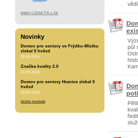
vědí
MIMO ÚZEMÍ ČR a SK
Dom
exi
Novinky
Význ
Domov pro seniory ve Frýdku-Místku
půl 
získal 5 hvězd
Ostr
08.06.2026
hist
Kame
Značka kvality 2.0
01.06.2026
Domov pro seniory Hranice získal 5
Dom
hvězd
potř
20.05.2026
Archiv novinek
Pěti
kval
ředi
slu