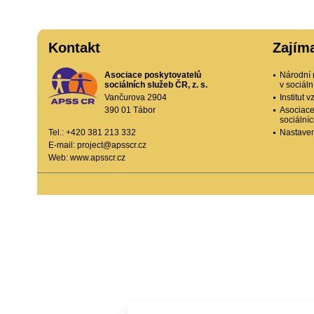
Kontakt
Zajím
Asociace poskytovatelů
Národní 
sociálních služeb ČR, z. s.
v sociál
Vančurova 2904
Institut
390 01 Tábor
Asociace
sociální
Tel.: +420 381 213 332
Nastaven
E-mail:
project@apsscr.cz
Web:
www.apsscr.cz