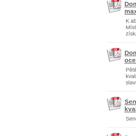
Dom
max
K ab
Míst
získ
Dom
oce
Pěti
kval
slav
Sen
kva
Sene