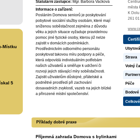
Statutární zástupce:
Mgr. Barbora Vacková
Centru
města 
Informace o zařízení:
K Dolu
Posláním Domova seniorů je poskytování
261 01
pobytové sociální služby osobám, které mají
sníženou soběstačnost zejména z důvodu
www.ce
věku a jejich situace vyžaduje pravidelnou
pomoc jiné fyzické osoby, kterou již nelze
Certif
zajistit v domácích podmínkách.
u-Místku
Ubytová
Prostřednictvím odborného personálu
poskytovat takovou míru podpory a péče,
Strava
která odpovídá individuálním potřebám
našich uživatelů a směřuje k udržení či
Volný ča
rozvoji jejich stávající míry soběstačnosti.
Partners
Zajistit uživatelům důstojné, přátelské a
skal 5
podnětné prostředí při zachování
Péče
dosavadních zvyklostí, vazeb na jejich blízké
Bodové 
a přirozené místní společenství.
Celkové
Příklady dobré praxe
Příjemná zahrada Domova s bylinkami