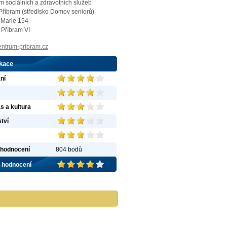
m sociálních a zdravotních služeb
Příbram (středisko Domov seniorů)
Domov pro seniory Frýdek-Místek,
 Marie 154
organizace
 Příbram VI
Domov pr
ntrum-pribram.cz
Frýdek-Mí
příspěvko
města Frý
ikace
Zařízení j
klidné loka
ní
více infor
s a kultura
tví
hodnocení
804 bodů
 hodnocení