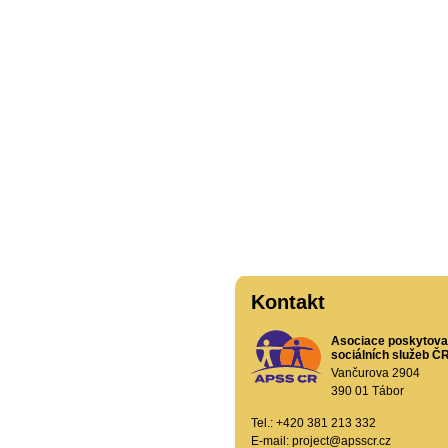
Kontakt
Asociace poskytova
sociálních služeb ČR,
Vančurova 2904
390 01 Tábor
Tel.: +420 381 213 332
E-mail:
project@apsscr.cz