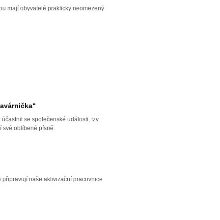
rou mají obyvatelé prakticky neomezený
avárnička“
astnit se společenské události, tzv.
í své oblíbené písně.
 připravují naše aktivizační pracovnice