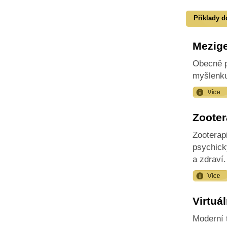
Příklady d
Mezige
Obecně p
myšlenku
Zooter
Zooterap
psychický
a zdraví.
Virtuá
Moderní 