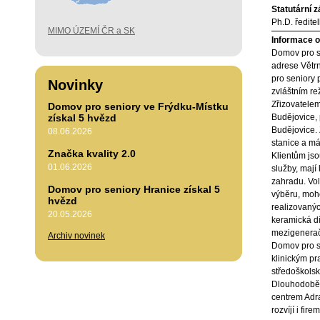
Statutární 
Ph.D. ředite
MIMO ÚZEMÍ ČR a SK
Informace o 
Domov pro s
adrese Větr
pro seniory 
Novinky
zvláštním re
Zřizovatele
Domov pro seniory ve Frýdku-Místku
získal 5 hvězd
Budějovice, 
Budějovice. 
08.06.2026
stanice a má
Značka kvality 2.0
Klientům js
01.06.2026
služby, mají
zahradu. Vol
Domov pro seniory Hranice získal 5
výběru, moho
hvězd
realizovanýc
20.05.2026
keramická dí
mezigeneračn
Archiv novinek
Domov pro s
klinickým pr
středoškols
Dlouhodobě 
centrem Adr
rozvíjí i fire