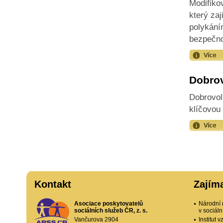
Modifiko
který zaj
polykání
bezpečno
Dobrov
Dobrovol
klíčovou 
Kontakt
Zajím
Asociace poskytovatelů
Národní 
sociálních služeb ČR, z. s.
v sociál
Vančurova 2904
Institut