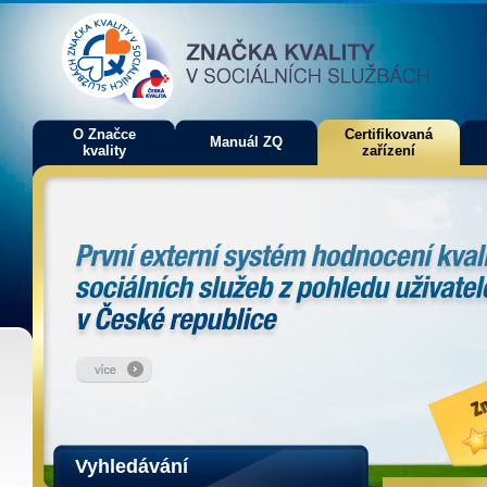
O Značce
Certifikovaná
Manuál ZQ
kvality
zařízení
Vyhledávání