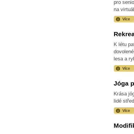
pro seni
na virtuál
Rekrea
K létu pa
dovolené
lesa a ry
Jóga p
Krása jóg
lidé stře
Modifi