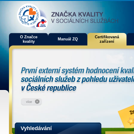
O Značce
Certifikovaná
Manuál ZQ
kvality
zařízení
Vyhledávání