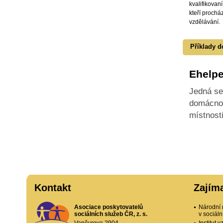
kvalifikovan
kteří prochá
vzdělávání.
Příklady d
Ehelpe
Jedná se
domácnos
místnosti
Kontakt
Zajím
Asociace poskytovatelů
Národní 
sociálních služeb ČR, z. s.
v sociál