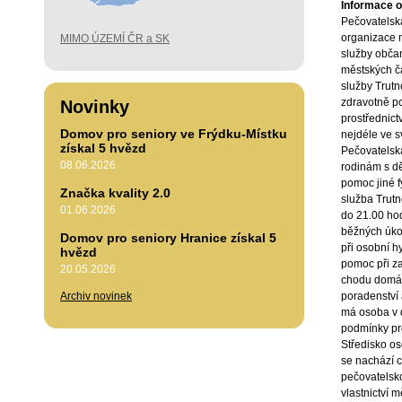
Informace o 
Pečovatelská
organizace m
MIMO ÚZEMÍ ČR a SK
služby obča
městských č
služby Trutn
zdravotně p
Novinky
prostřednict
Domov pro seniory ve Frýdku-Místku
nejdéle ve 
získal 5 hvězd
Pečovatelská
08.06.2026
rodinám s dě
pomoc jiné f
Značka kvality 2.0
služba Trutn
01.06.2026
do 21.00 hod
běžných úko
Domov pro seniory Hranice získal 5
při osobní h
hvězd
pomoc při zaj
20.05.2026
chodu domácn
Archiv novinek
poradenství 
má osoba v 
podmínky pr
Středisko os
se nachází 
pečovatelsko
vlastnictví 