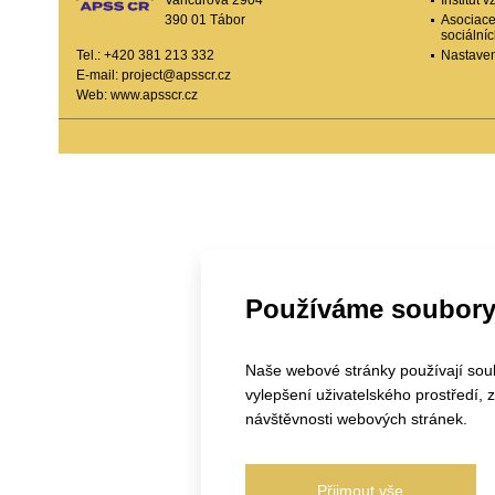
Vančurova 2904
Institut
390 01 Tábor
Asociace
sociální
Tel.: +420 381 213 332
Nastaven
E-mail:
project@apsscr.cz
Web:
www.apsscr.cz
Používáme soubory
Naše webové stránky používají soubo
vylepšení uživatelského prostředí,
návštěvnosti webových stránek.
Přijmout vše