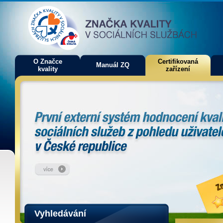
O Značce
Certifikovaná
Manuál ZQ
kvality
zařízení
Vyhledávání