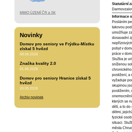
Statutární 
Darmovzalov
MIMO ÚZEMÍ ČR a SK
Informace o 
Posláním peč
takovou pod
umožňuje za
Novinky
dosavadní z
nepříznivých
Domov pro seniory ve Frýdku-Místku
získal 5 hvězd
pobyt v domá
práce v domá
08.06.2026
Služba je ur
Značka kvality 2.0
sníženou so
01.06.2026
chronického
postižení, a 
Domov pro seniory Hranice získal 5
vyžaduje pom
hvězd
skupinou jso
20.05.2026
postižením,
onemocněním
Archiv novinek
kterých se n
dětí, a to do
dětmi, jejic
fyzické osoby
situaci. Sl
města Chrud