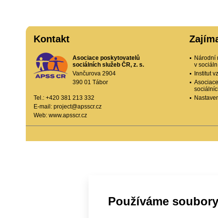
Kontakt
Zajím
Asociace poskytovatelů
Národní 
sociálních služeb ČR, z. s.
v sociál
Vančurova 2904
Institut
390 01 Tábor
Asociace
sociální
Tel.: +420 381 213 332
Nastaven
E-mail:
project@apsscr.cz
Web:
www.apsscr.cz
Používáme soubory