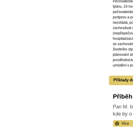
Pečovatelská
týdnu, 24 ho
pečovatelské
podporu a po
nezvládá; p
zachovávat s
(nepřepečov
hospitalizac
se zachová
životního sty
plánování sl
prostřednict
umístění v p
Příklady d
Příběh
Pan M. b
kde by o