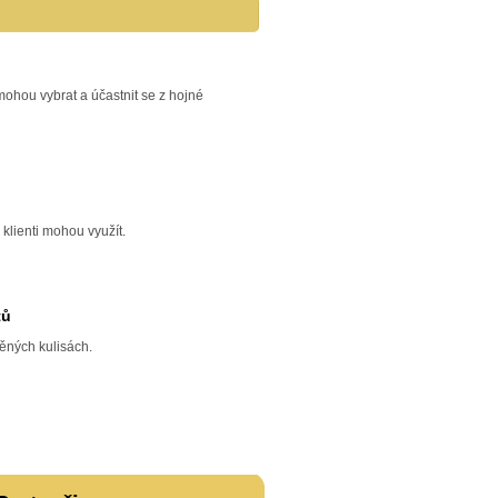
si mohou vybrat a účastnit se z hojné
 klienti mohou využít.
tů
ěných kulisách.