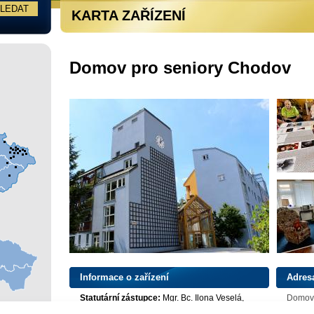
KARTA ZAŘÍZENÍ
Domov pro seniory Chodov
Informace o zařízení
Adres
Statutární zástupce:
Mgr. Bc. Ilona Veselá,
Domov 
ředitelka
Donova