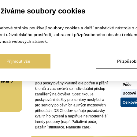
149 00
Informace o zařízení:
žíváme soubory cookies
DS Chodov sídlí v obvodu městské části
www.se
Prahy 11 a je tvořen jednotlivými
propojenými budovami. Celková kapacita
Js
ebové stránky používají soubory cookies a další analytické nástroje s 
Domova je 260 míst, jedná se o 99
jednolůžkových, 55 dvoulůžkových a 17
ení uživatelského prostředí, zobrazení přizpůsobeného obsahu i reklam
třílůžkových pokojů. Posláním Domova je
vnosti webových stránek.
Certif
prostřednictvím pobytové služby zabezpečit
u-Místku
seniorům bezpečné a příjemné prostředí s
Ubytová
odbornou péčí, ve kterém z důvodu snížené
Strava
Přijmout vše
Přizpůsobi
soběstačnosti, pro vysoký věk, sociální
důvody a změny ve zdravotním stavu
Volný ča
nemohou nadále zůstat. Cílem Domova je
Partners
být domovem otevřeným a vstřícným. Služby
skal 5
jsou poskytovány kvalitně dle potřeb a přání
Péče
klientů a zachovává se individuální přístup
Bodové 
zaměřený na člověka. Specifikou je
poskytování služby pro seniory neslyšící a
Celkové
pro seniory po cévních a jiných mozkových
příhodách. DS Chodov splňuje požadavky
kvalitního bydlení a naplňuje nejmodernější
trendy podpory (např. Paliativní péče,
Bazální stimulace, Namaste care).