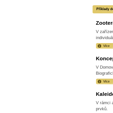
Příklady d
Zooter
V zařízen
individuá
Koncep
V Domově
Biografi
Kaleid
V rámci 
prvků.