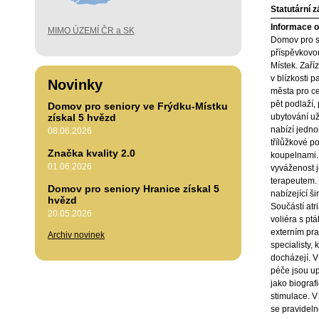
Statutární 
Informace o 
MIMO ÚZEMÍ ČR a SK
Domov pro s
příspěvkovo
Místek. Zaříz
v blízkosti 
Novinky
města pro c
pět podlaží, 
Domov pro seniory ve Frýdku-Místku
získal 5 hvězd
ubytování už
nabízí jedn
08.06.2026
třílůžkové p
Značka kvality 2.0
koupelnami. 
01.06.2026
vyváženost j
terapeutem. 
Domov pro seniory Hranice získal 5
nabízející ši
hvězd
Součástí atr
20.05.2026
voliéra s ptá
externím pra
Archiv novinek
specialisty, 
docházejí. V
péče jsou u
jako biograf
stimulace. 
se pravideln