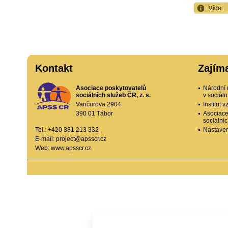
Kontakt
Zajím
Asociace poskytovatelů
Národní 
sociálních služeb ČR, z. s.
v sociál
Vančurova 2904
Institut
390 01 Tábor
Asociace
sociální
Tel.: +420 381 213 332
Nastaven
E-mail:
project@apsscr.cz
Web:
www.apsscr.cz