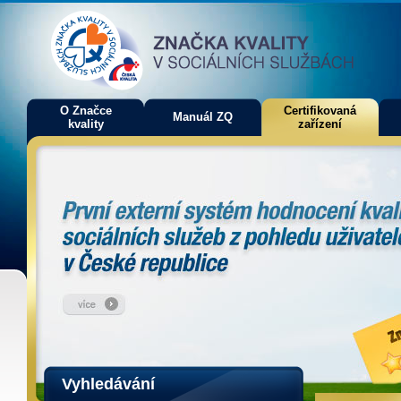
O Značce
Certifikovaná
Manuál ZQ
kvality
zařízení
Vyhledávání