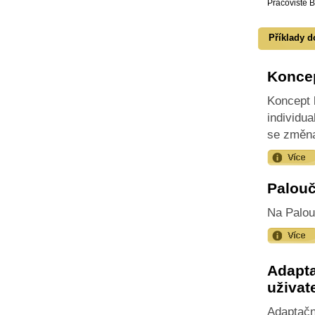
Pracoviště B
Příklady d
Koncep
Koncept 
individua
se změna
Palouč
Na Palouč
Adapta
uživat
Adaptační