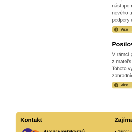
nástupem 
nového u
podpory 
Posilo
V rámci 
z mateřsk
Tohoto vy
zahradní
Kontakt
Zajím
Asociace poskytovatelů
Národní 