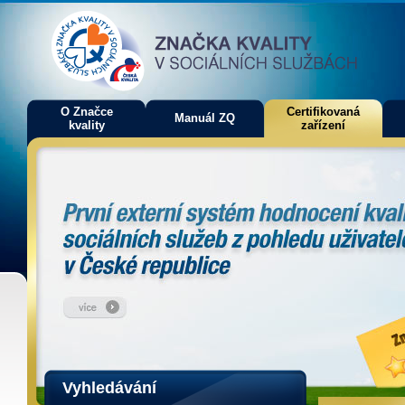
O Značce
Certifikovaná
Manuál ZQ
kvality
zařízení
Vyhledávání