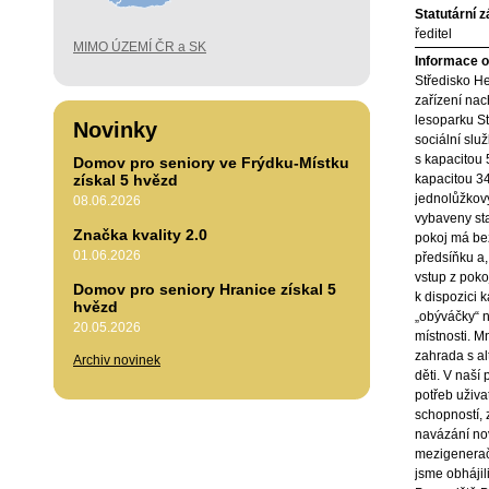
Statutární 
ředitel
MIMO ÚZEMÍ ČR a SK
Informace o 
Středisko He
zařízení nach
lesoparku S
Novinky
sociální slu
s kapacitou 
Domov pro seniory ve Frýdku-Místku
získal 5 hvězd
kapacitou 34
jednolůžkov
08.06.2026
vybaveny st
Značka kvality 2.0
pokoj má bez
01.06.2026
předsíňku a, 
vstup z poko
Domov pro seniory Hranice získal 5
k dispozici k
hvězd
„obýváčky“ 
20.05.2026
místnosti. M
zahrada s al
Archiv novinek
děti. V naší
potřeb uživa
schopností, 
navázání no
mezigenerač
jsme obhájili