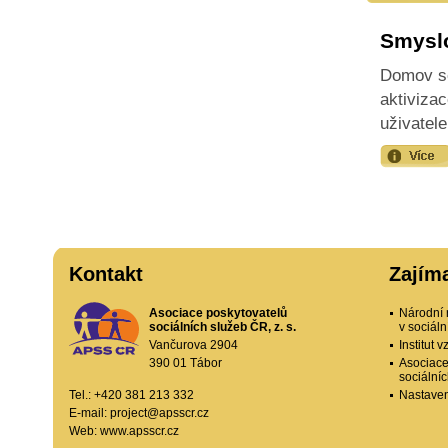
Smyslo
Domov se
aktiviza
uživatele
Kontakt
Zajím
Asociace poskytovatelů
Národní 
sociálních služeb ČR, z. s.
v sociál
Vančurova 2904
Institut
390 01 Tábor
Asociace
sociální
Tel.: +420 381 213 332
Nastaven
E-mail:
project@apsscr.cz
Web:
www.apsscr.cz