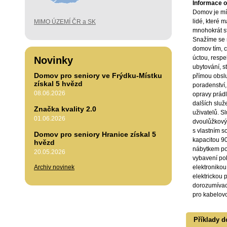
Informace o 
Domov je mís
lidé, které 
MIMO ÚZEMÍ ČR a SK
mnohokrát st
Snažíme se n
domov tím, c
úctou, resp
Novinky
ubytování, s
Domov pro seniory ve Frýdku-Místku
přímou obslu
získal 5 hvězd
poradenství,
08.06.2026
opravy prádl
dalších služ
Značka kvality 2.0
uživatelů. S
01.06.2026
dvoulůžkový
s vlastním s
Domov pro seniory Hranice získal 5
kapacitou 9
hvězd
nábytkem pos
20.05.2026
vybavení pok
Archiv novinek
elektronikou
elektrickou p
dorozumívací
pro kabelovou
Příklady d