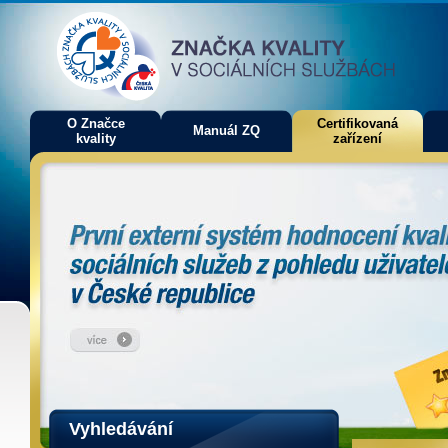
O Značce
Certifikovaná
Manuál ZQ
kvality
zařízení
Vyhledávání