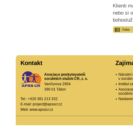
Klienti m
nebo si 
bohosluž
Kontakt
Zajím
Asociace poskytovatelů
Národní 
sociálních služeb ČR, z. s.
v sociál
Vančurova 2904
Institut
390 01 Tábor
Asociace
sociální
Tel.: +420 381 213 332
Nastaven
E-mail:
project@apsscr.cz
Web:
www.apsscr.cz