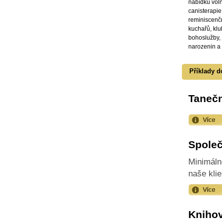
nabídku voln
canisterapie,
reminiscenčn
kuchařů, klu
bohoslužby, 
narozenin a 
Příklady d
Tanečn
Spole
Minimáln
naše klie
Knihov