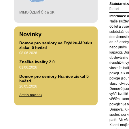
Statutární 
ředitel
MIMO ÚZEMÍ ČR a SK
Informace o 
Naše služby
60 let a výše
soběstačnost
Novinky
domácnost k
druhé osoby,
Domov pro seniory ve Frýdku-Místku
získal 5 hvězd
nebo jinými 
kapacita Dom
08.06.2026
ubytování je
Značka kvality 2.0
dvoulůžkovýc
01.06.2026
vlastním ba
pokoji je k 
Domov pro seniory Hranice získal 5
pokoje jsou 
hvězd
vlastnictví 
20.05.2026
Domově jsou
vyšší kvalitě
Archiv novinek
většímu komf
pokojích je 
Domova. Kli
společnou k
patře. Ve vš
Klienti mají