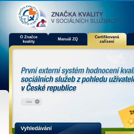
O Značce
Certifikovaná
Manuál ZQ
kvality
zařízení
Vyhledávání