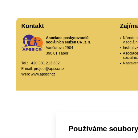
Kontakt
Zajím
Asociace poskytovatelů
Národní 
sociálních služeb ČR, z. s.
v sociál
Vančurova 2904
Institut
390 01 Tábor
Asociace
sociální
Tel.: +420 381 213 332
Nastaven
E-mail:
project@apsscr.cz
Web:
www.apsscr.cz
Používáme soubory