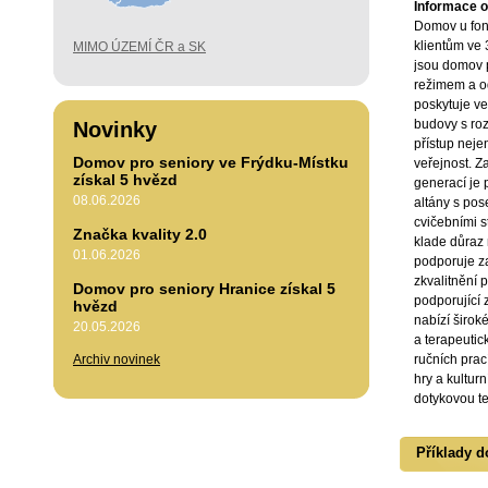
Informace o 
Domov u fon
klientům ve 
MIMO ÚZEMÍ ČR a SK
jsou domov 
režimem a od
poskytuje ve
budovy s ro
Novinky
přístup nejen 
Domov pro seniory ve Frýdku-Místku
veřejnost. 
získal 5 hvězd
generací je
08.06.2026
altány s po
cvičebními s
Značka kvality 2.0
klade důraz n
01.06.2026
podporuje z
zkvalitnění 
Domov pro seniory Hranice získal 5
podporující z
hvězd
nabízí širok
20.05.2026
a terapeutic
Archiv novinek
ručních prac
hry a kultur
dotykovou te
Příklady d