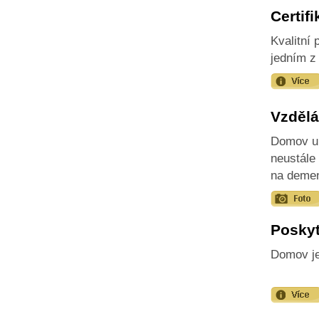
Certifi
Kvalitní
jedním z
Vzděl
Domov u 
neustále
na demen
Poskyt
Domov je 