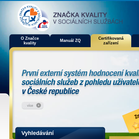
O Značce
Certifikovaná
Manuál ZQ
kvality
zařízení
Vyhledávání