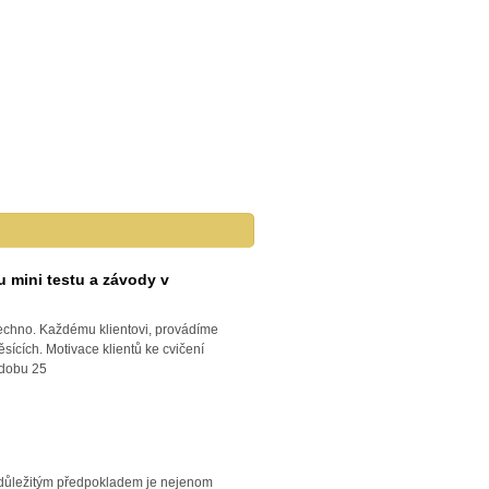
u mini testu a závody v
šechno. Každému klientovi, provádíme
sících. Motivace klientů ke cvičení
 dobu 25
m důležitým předpokladem je nejenom