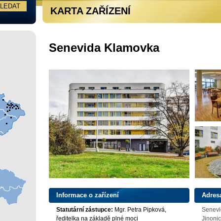
KARTA ZAŘÍZENÍ
Senevida Klamovka
Informace o zařízení
Adres
Statutární zástupce:
Mgr. Petra Pipková,
Senevi
ředitelka na základě plné moci
Jinoni