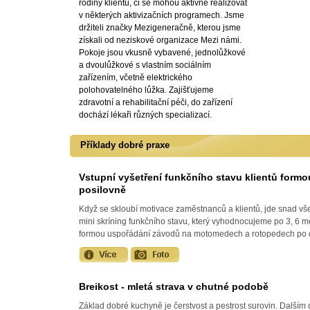
rodiny klientů, či se mohou aktivně realizovat
v některých aktivizačních programech. Jsme
držiteli značky Mezigeneračně, kterou jsme
získali od neziskové organizace Mezi námi.
Pokoje jsou vkusně vybavené, jednolůžkové
a dvoulůžkové s vlastním sociálním
zařízením, včetně elektrického
polohovatelného lůžka. Zajišťujeme
zdravotní a rehabilitační péči, do zařízení
dochází lékaři různých specializací.
Příklady dobré praxe
Vstupní vyšetření funkčního stavu klientů formo
posilovně
Když se skloubí motivace zaměstnanců a klientů, jde snad v
mini skríning funkčního stavu, který vyhodnocujeme po 3, 6 mě
formou uspořádání závodů na motomedech a rotopedech po
Breikost - mletá strava v chutné podobě
Základ dobré kuchyně je čerstvost a pestrost surovin. Další