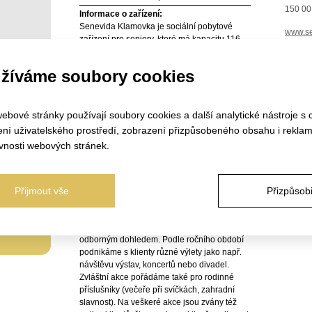
150 00
Informace o zařízení:
Senevida Klamovka je sociální pobytové
www.se
zařízení pro seniory, které má kapacitu 116
míst. Má vhodnou polohu v centru Prahy,
Certif
spolupracujeme s komunitními centry,
žíváme soubory cookies
Ubytová
mateřskými a základními školami v okolí.
Utváříme prostor pro setkávání různých
Strava
generací. Disponujeme terapeutickou
u-Místku
ebové stránky používají soubory cookies a další analytické nástroje s 
zahradou, která se orientuje do vnitrobloku
Volný ča
komplexu s výhledem na místní park se
ení uživatelského prostředí, zobrazení přizpůsobeného obsahu i reklam
Partners
vzrostlými stromy. Nabízíme rozsáhlou škálu
vnosti webových stránek.
aktivit pro volný čas, přinášíme do všedních
Péče
dní radost a rozptýlení. Nabízíme rozmanitou
Bodové 
činnost pro volný čas - společná výtvarná
skal 5
činnost, keramika, aromaterapie,
Přijmout vše
Přizpůsobi
Celkové
canisterapie, tréninky jemné motoriky,
tréninky paměti, vaření, návštěvy tanečních a
hudebních skupin, cvičení v posilovně pod
odborným dohledem. Podle ročního období
podnikáme s klienty různé výlety jako např.
návštěvu výstav, koncertů nebo divadel.
Zvláštní akce pořádáme také pro rodinné
příslušníky (večeře při svíčkách, zahradní
slavnost). Na veškeré akce jsou zvány též