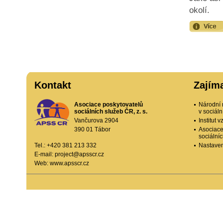
okolí.
Kontakt
Zajím
Asociace poskytovatelů
Národní 
sociálních služeb ČR, z. s.
v sociál
Vančurova 2904
Institut
390 01 Tábor
Asociace
sociální
Tel.: +420 381 213 332
Nastaven
E-mail:
project@apsscr.cz
Web:
www.apsscr.cz