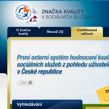
O Značce
Certifikovaná
Manuál ZQ
kvality
zařízení
Vyhledávání