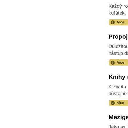
Každý ro
kuřátek.
Propoj
Důležito
nástup d
Knihy 
K životu
důstojně 
Mezige
Jako asi