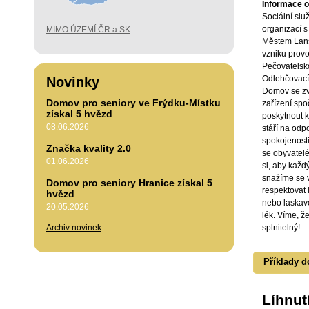
Informace o 
Sociální sl
organizací s
MIMO ÚZEMÍ ČR a SK
Městem Lanš
vzniku provo
Pečovatelsk
Odlehčovací
Novinky
Domov se zv
Domov pro seniory ve Frýdku-Místku
zařízení sp
získal 5 hvězd
poskytnout k
08.06.2026
stáří na odpo
spokojenost
Značka kvality 2.0
se obyvatelé
01.06.2026
si, aby každ
snažíme se v
Domov pro seniory Hranice získal 5
respektovat
hvězd
nebo laskav
20.05.2026
lék. Víme, že
Archiv novinek
splnitelný!
Příklady d
Líhnut