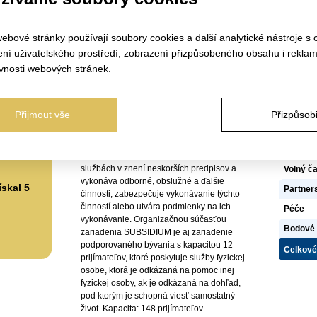
Informace o zařízení
Adres
Statutární zástupce:
PhDr. Ingrid
SUBSID
Ferenčíková, PhD. – poverená riadením
zariad
ebové stránky používají soubory cookies a další analytické nástroje s 
služieb
ení uživatelského prostředí, zobrazení přizpůsobeného obsahu i reklam
Informace o zařízení:
Betlia
SUBSIDIUM – latinský výraz, ktorý v sebe
vnosti webových stránek.
zahŕňa niekoľko významov, ale
www.su
predovšetkým sa jedná o plnovýznamové
u-Místku
slovo, ktoré znamená: POMOC, VÝPOMOC,
Certif
Přijmout vše
Přizpůsobi
ASISTENCIU, OPORU, PODPORU.
Ubytová
Charakteristika: zariadenie sociálnych
služieb, ktoré poskytuje sociálne služby
Strava
podľa Zákona č. 448/2008 Z. z. o sociálnych
službách v znení neskorších predpisov a
Volný ča
vykonáva odborné, obslužné a ďalšie
skal 5
Partners
činnosti, zabezpečuje vykonávanie týchto
činností alebo utvára podmienky na ich
Péče
vykonávanie. Organizačnou súčasťou
Bodové 
zariadenia SUBSIDIUM je aj zariadenie
podporovaného bývania s kapacitou 12
Celkové
prijímateľov, ktoré poskytuje služby fyzickej
osobe, ktorá je odkázaná na pomoc inej
fyzickej osoby, ak je odkázaná na dohľad,
pod ktorým je schopná viesť samostatný
život. Kapacita: 148 prijímateľov.