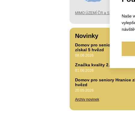
MIMO ÚZEMÍ ČR a SK
Naše w
vylepš
návště
Novinky
Domov pro seniory ve Frýdk
získal 5 hvězd
08.06.2026
Značka kvality 2.0
01.06.2026
Domov pro seniory Hranice zí
hvězd
20.05.2026
Archiv novinek