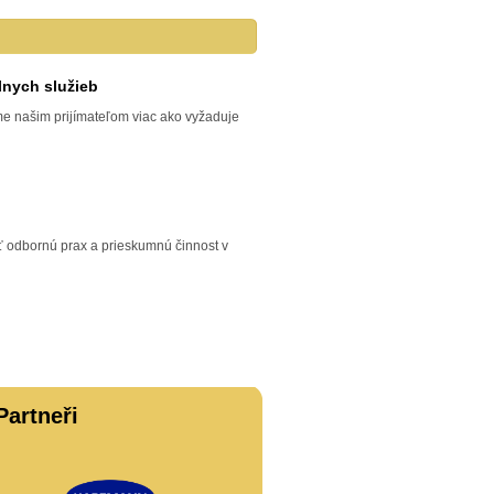
lnych služieb
me našim prijímateľom viac ako vyžaduje
 odbornú prax a prieskumnú činnost v
Partneři