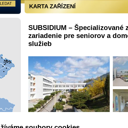
KARTA ZAŘÍZENÍ
SUBSIDIUM – Špecializované z
zariadenie pre seniorov a dom
služieb
žíváme soubory cookies