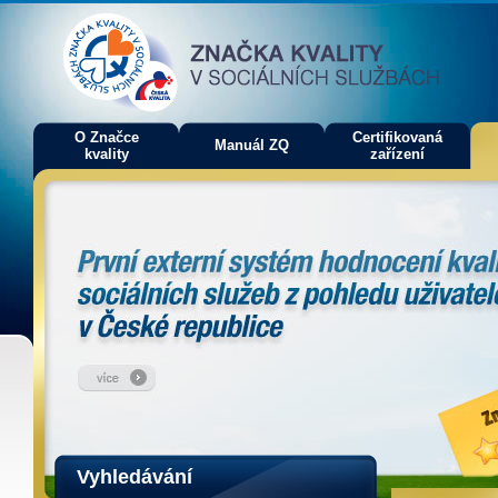
O Značce
Certifikovaná
Manuál ZQ
kvality
zařízení
Vyhledávání