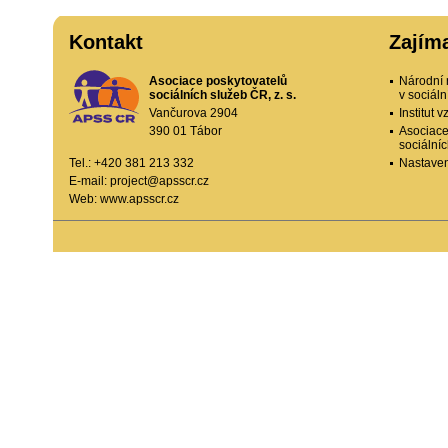
Kontakt
Zajím
Asociace poskytovatelů
Národní 
sociálních služeb ČR, z. s.
v sociál
Vančurova 2904
Institut
390 01 Tábor
Asociace
sociální
Tel.: +420 381 213 332
Nastaven
E-mail:
project@apsscr.cz
Web:
www.apsscr.cz