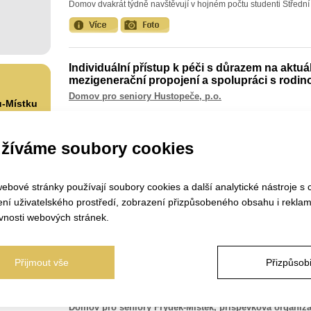
Domov dvakrát týdně navštěvují v hojném počtu studenti Střední 
Individuální přístup k péči s důrazem na aktuál
mezigenerační propojení a spolupráci s rodin
Domov pro seniory Hustopeče, p.o.
u-Místku
Domov pro seniory Hustopeče nabízí komplexní péči o seniory 
individualizaci a komunitní život.
žíváme soubory cookies
skal 5
ebové stránky používají soubory cookies a další analytické nástroje s 
Kaleido
ení uživatelského prostředí, zobrazení přizpůsobeného obsahu i reklam
Domov pro seniory Frýdek-Místek, příspěvková organiz
vnosti webových stránek.
V rámci aktivizací se v zařízení pracuje s širokým množstvím terap
Přijmout vše
Přizpůsobi
Koncept Biografické péče
Domov pro seniory Frýdek-Místek, příspěvková organiz