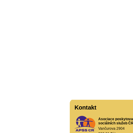
Kontakt
Asociace poskytova
sociálních služeb ČR,
Vančurova 2904