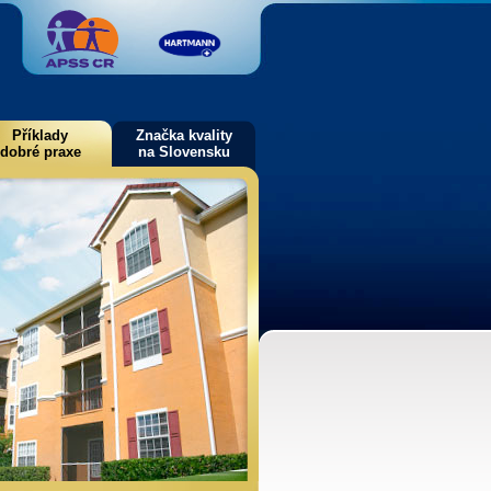
Příklady
Značka kvality
dobré praxe
na Slovensku