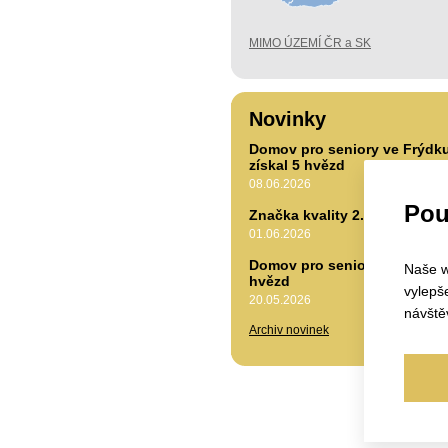
MIMO ÚZEMÍ ČR a SK
Novinky
Domov pro seniory ve Frýdk
získal 5 hvězd
08.06.2026
Pou
Značka kvality 2.0
01.06.2026
Domov pro seniory Hranice zí
Naše w
hvězd
vylepš
20.05.2026
návště
Archiv novinek