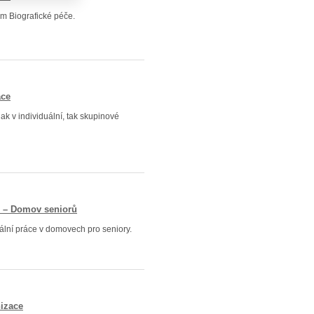
m Biografické péče.
ace
jak v individuální, tak skupinové
m – Domov seniorů
iální práce v domovech pro seniory.
izace