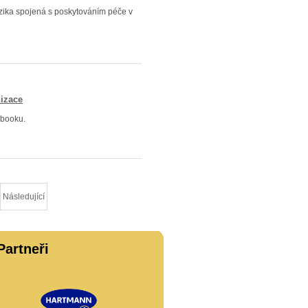
izika spojená s poskytováním péče v
izace
ebooku.
Následující
Partneři