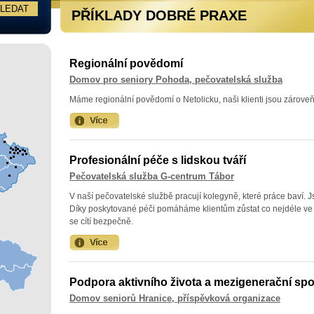
PŘÍKLADY DOBRÉ PRAXE
Regionální povědomí
Domov pro seniory Pohoda, pečovatelská služba
Máme regionální povědomí o Netolicku, naši klienti jsou zároveň
Profesionální péče s lidskou tváří
Pečovatelská služba G-centrum Tábor
V naší pečovatelské službě pracují kolegyně, které práce baví. J
Díky poskytované péči pomáháme klientům zůstat co nejdéle ve
se cítí bezpečně.
Podpora aktivního života a mezigenerační sp
Domov seniorů Hranice, příspěvková organizace