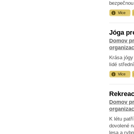
bezpečnou 
Jóga pr
Domov pr
organiza
Krása jógy 
lidé středn
Rekreac
Domov pr
organiza
K létu patř
dovolené n
lesa a rybn