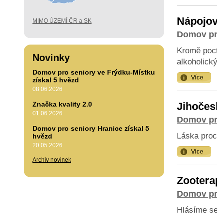
Nápojov
MIMO ÚZEMÍ ČR a SK
Domov pr
Kromě poct
Novinky
alkoholický
Domov pro seniory ve Frýdku-Místku
získal 5 hvězd
08.06.2026
Značka kvality 2.0
Jihočes
01.06.2026
Domov pr
Domov pro seniory Hranice získal 5
Láska proc
hvězd
20.05.2026
Archiv novinek
Zootera
Domov pr
Hlásíme se