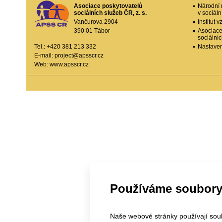
Asociace poskytovatelů
Národní 
sociálních služeb ČR, z. s.
v sociál
Vančurova 2904
Institut
390 01 Tábor
Asociace
sociální
Tel.: +420 381 213 332
Nastaven
E-mail:
project@apsscr.cz
Web:
www.apsscr.cz
Používáme soubory
Naše webové stránky používají soubo