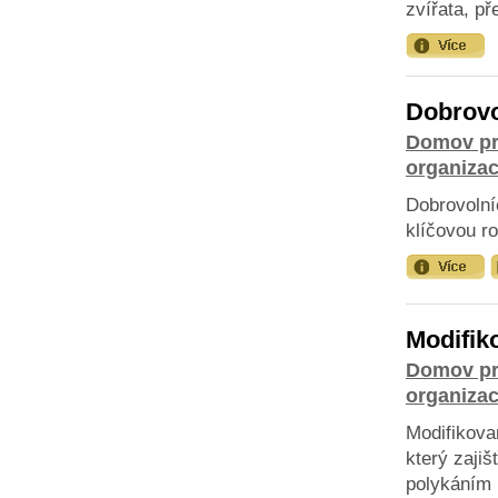
zvířata, př
Dobrovo
Domov pr
organiza
Dobrovolní
klíčovou ro
Modifik
Domov pr
organiza
Modifikova
který zajiš
polykáním 