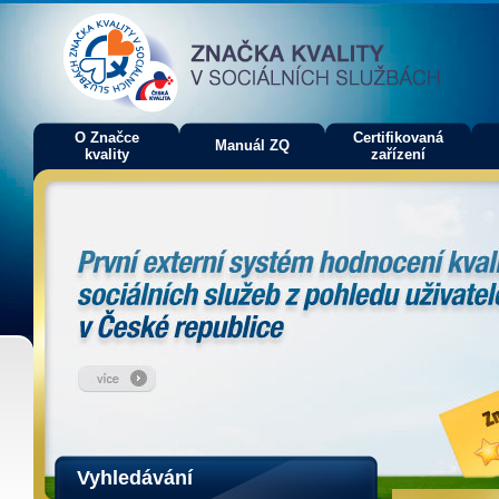
O Značce
Certifikovaná
Manuál ZQ
kvality
zařízení
Vyhledávání