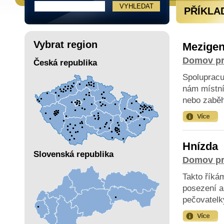
PŘÍKLA
Vybrat region
Mezigen
Domov pr
Česká republika
Spolupracu
nám místní
nebo zaběh
Hnízda
Slovenská republika
Domov pr
Takto říká
posezení a
pečovatelky