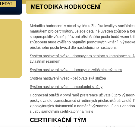
METODIKA HODNOCENÍ
Metodika hodnocení v rámci systému Značka kvality v sociálních
manuálem pro certifikátory. Je zde detailně uveden způsob a fo
subperspektiv včetně přiřazení příslušného počtu bodů všem krit
způsobem bude ověřeno naplnění jednotlivých kritérií. Výsledkem 
příslušného počtu hvězd dle následujícího nastavení:
Systém nastavení hvězd - domovy pro seniory a kombinace slu
zvláštním režimem
Systém nastavení hvězd - domovy se zvláštním režimem
Systém nastavení hvězd - pečovatelská služba
Systém nastavení hvězd - ambulantní služby
Hodnocení odráží v první řadě preference uživatelů; pro výsledn
poskytovatele, zaměstnanců či rodinných příslušníků uživatelů. 
z poskytnutých dokumentů a neméně významnou úlohu v hodnocen
služby samotnými certifikátory na místě.
CERTIFIKAČNÍ TÝM
Certifikaci sociální služby Značkou kvality provádí vždy min. dvou
certifikátor, certifikátor).