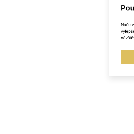
Pou
Naše w
vylepš
návště