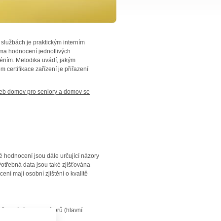
Nově
 službách je praktickým interním
certifikovaná
rma hodnocení jednotlivých
zařízení
ériím. Metodika uvádí, jakým
certifikace zařízení je přiřazení
Pečovatelská služba G-centrum Tá
Posláním 
žeb domov pro seniory a domov se
služby G-
poskytnut
míry pomo
osobám s
soběs...
více infor
é hodnocení jsou dále určující názory
Domov pro seniory Hustopeče, p.o.
Potřebná data jsou také zjišťována
Domov se
í mají osobní zjištění o kvalitě
režimem 
nachází v
dopravně 
města. Čt
plně bez..
členný tým certifikátorů (hlavní
více infor