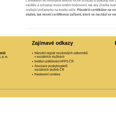
Certifikátoři se minimálně jednou ročně scházejí a diskutují své 
návštěv a schvalují revize kritérií hodnocení, tak aby Značka kva
zvyšující požadavky na kvalitu péče.
Působí-li certifikátor na v
služeb, tak nesmí certifikovat zařízení, které se nachází ve st
Zajímavé odkazy
telů
Národní registr nezávislých odborníků
 z. s.
v sociálních službách
Institut vzdělávání APPS ČR
Asociace poskytovatelů
sociálních služeb ČR
Nastavení cookies