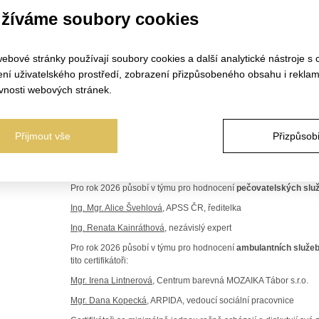
žíváme soubory cookies
Certifikační tým od počátku působil v počtu 6 osob, které byly j
základě jmenovacího dekretu po ukončení pilotních certifikací v
k 21. 6. 2011, kdy byl systém oficiálně zpřístupněn veřejnosti. Všic
v odborné pracovní skupině podíleli na vzniku a pilotním ověřen
ebové stránky používají soubory cookies a další analytické nástroje s 
v sociálních službách.
ení uživatelského prostředí, zobrazení přizpůsobeného obsahu i reklam
Pro rok 2026 působí v týmu pro hodnocení
pobytových sociální
vnosti webových stránek.
Mgr. Jakub Žákavec, MBA
, nezávislý expert
Ing. Karel Vostrý, MBA
nezávislý expert
Přijmout vše
Přizpůsobi
Mgr. Lucie Vísnerová
, Dům seniorů Kdyně, ředitelka
Mgr. Martina Polanská, MBA,
Centrum sociálních služeb Praha 2,
Pro rok 2026 působí v týmu pro hodnocení
pečovatelských slu
Ing. Mgr. Alice Švehlová
, APSS ČR, ředitelka
Ing. Renata Kainráthová
, nezávislý expert
Pro rok 2026 působí v týmu pro hodnocení
ambulantních služeb
tito certifikátoři:
Mgr. Irena Lintnerová,
Centrum barevná MOZAIKA Tábor s.r.o.
Mgr. Dana Kopecká,
ARPIDA, vedoucí sociální pracovnice