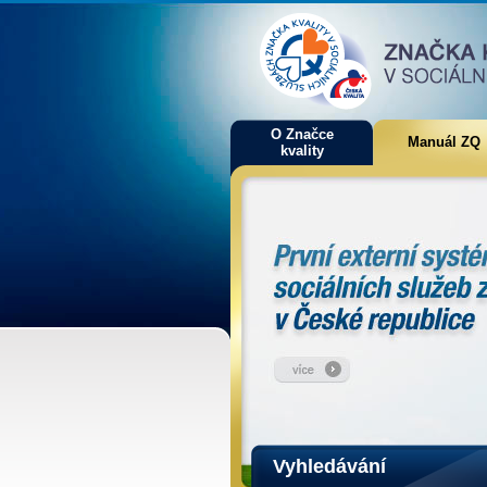
O Značce
Manuál ZQ
kvality
Vyhledávání