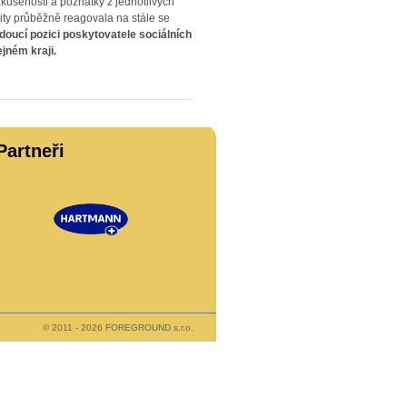
zkušenosti a poznatky z jednotlivých
lity průběžně reagovala na stále se
edoucí pozici poskytovatele sociálních
ejném kraji.
Partneři
© 2011 - 2026 FOREGROUND s.r.o.